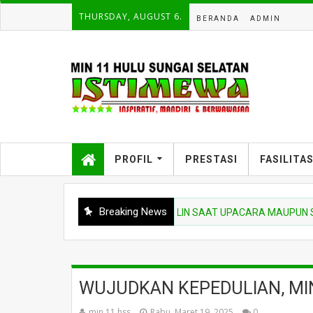
THURSDAY, AUGUST 6.
BERANDA
ADMIN
PROFIL
PRESTASI
FASILITA
Breaking News
NKAN NIAT BELAJAR DAN DISIPLIN SAAT UPACARA MAUPUN SHALAT
WUJUDKAN KEPEDULIAN, MI
min 11 hss
Rabu, Maret 19, 2025
0