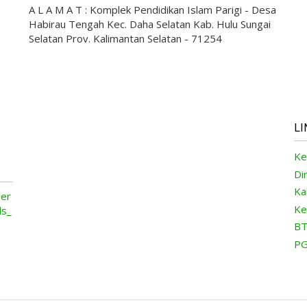
A L A M A T : Komplek Pendidikan Islam Parigi - Desa
Habirau Tengah Kec. Daha Selatan Kab. Hulu Sungai
Selatan Prov. Kalimantan Selatan - 71254
LI
Ke
Di
Ka
Ke
BT
PG