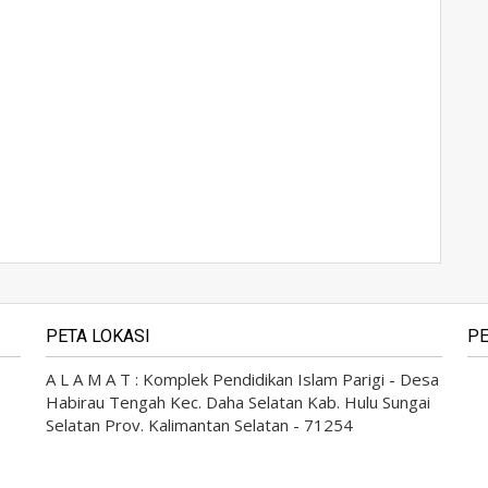
PETA LOKASI
PE
A L A M A T : Komplek Pendidikan Islam Parigi - Desa
Habirau Tengah Kec. Daha Selatan Kab. Hulu Sungai
Selatan Prov. Kalimantan Selatan - 71254