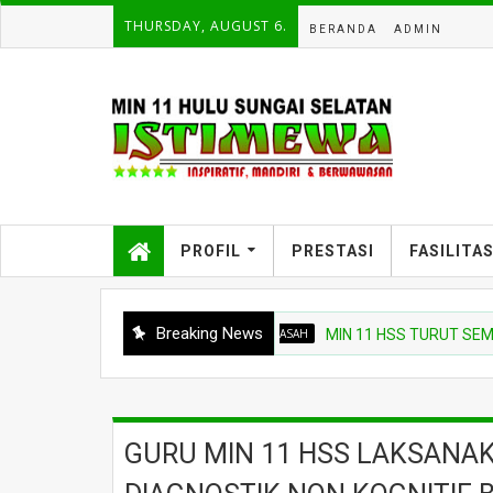
THURSDAY, AUGUST 6.
BERANDA
ADMIN
PROFIL
PRESTASI
FASILITA
Breaking News
BERITA MADRASAH
MIN 11 HSS TURUT SEMARAKK
GURU MIN 11 HSS LAKSANA