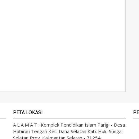
PETA LOKASI
PE
A L A M A T : Komplek Pendidikan Islam Parigi - Desa
Habirau Tengah Kec. Daha Selatan Kab. Hulu Sungai
Selatan Prov. Kalimantan Selatan - 71254