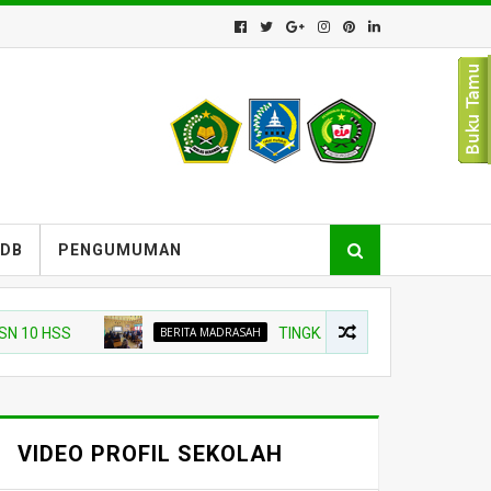
PDB
PENGUMUMAN
HSS
BERITA MADRASAH
TINGKATKAN KUALITAS PELAPORAN, M
VIDEO PROFIL SEKOLAH